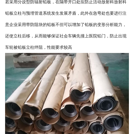
若采用分设型
防辐射
铅板，在隔带开口处应防止活动
放射科放射科
铅板立柱与预埋管道系统发生发展矛盾，此外在急弯处也要进行注
意企业采用带防阻块的铅板不但可以增加了铅板的变形分析能力，
还使立柱后移，从而能够保证社会车辆先撞上
医院铅门
，防止出现
车轮被铅板立柱绊阻，性能要求较高