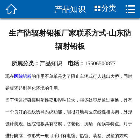


分类
产品知识
首页

关于我们
生产防辐射铅板厂家联系方式-山东防
产品介绍
辐射铅板
新闻中心
所属分类：
产品知识
电话：
15506500877
公司实力
现在
医院铅板
的作用不单单是为了阻止车辆或行人越出大桥，同时
联系我们
铅板还起到美化环境的作用。
当车辆进行碰撞时塑性变形影响较大，损坏处容易通过更换，具有
一个良好的视线诱导系统功能，能很好地与医院线性相协调，外形
设计美观。医院铅板具有防腐，防老化，抗晒，耐候等特点。对于
进行防腐工作形式一般可采用有电镀、热镀、喷塑、浸塑的方式