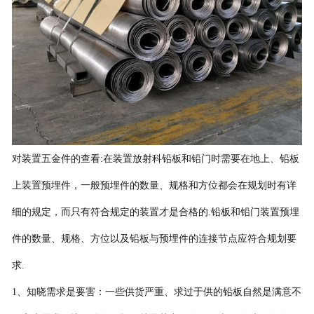
对装置五金件的查看
:
在装置
放射科
铅板和
铅门
时需要在地上、铅板
上装置预埋件
，
一般预埋件的数量、规格和方位都会在规划时有详
细的规定
，
而只有符合规定的装置才是合格的
.
铅板和
铅门
装置预埋
件的数量、规格、方位以及铅板与预埋件的连接节点应符合规划要
求
.
1
、知晓需求是要害：一些供货严重、求过于供的
铅板自然是满意不