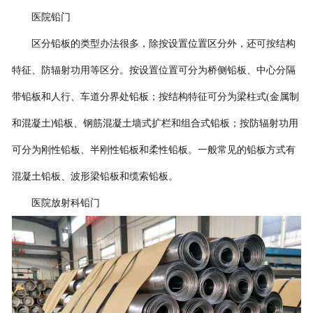
医院
铅门
区分
铅板的类型办法很多，除按设置位置区分外，还可按结构
特征、防辐射功用等区分。按设置位置可分为桥侧铅板、
中心分隔
带铅板和人行、车道分界处铅板；按结构特征可分为梁柱式
(
金属制
和混凝土
铅板、钢筋混凝土墙式扩栏和组合式铅板；按防辐射功用
)
可分为刚性铅板、半刚性铅板和柔性铅板。一般常见的铅板方式有
混凝土铅板、波形梁铅板和缆索铅板。
医院放射科
铅门