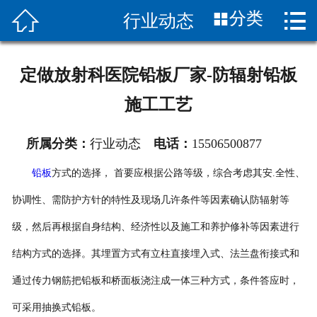


分类
行业动态
首页

关于我们
定做放射科医院铅板厂家-防辐射铅板
产品介绍
施工工艺
新闻中心
所属分类：
行业动态
电话：
15506500877
公司实力
铅板
方式的选择，
首要应根据公路等级，综合考虑其安
.
全性、
联系我们
协调性、需防护方针的特性及现场几许条件等因素确认防辐射等
级，然后再根据自身结构、经济性以及施工和养护修补等因素进行
结构方式的选择。其埋置方式有立柱直接埋入式、法兰盘衔接式和
通过传力钢筋把
铅板和桥面板浇注成一体三种方式，条件答应时，
可采用抽换式铅板。